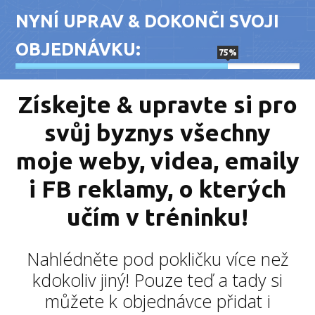
NYNÍ UPRAV & DOKONČI SVOJI
OBJEDNÁVKU:
75
%
Získejte & upravte si pro
svůj byznys všechny
moje weby, videa, emaily
i FB reklamy, o kterých
učím v tréninku!
Nahlédněte pod pokličku více než
kdokoliv jiný! Pouze teď a tady si
můžete k objednávce přidat i