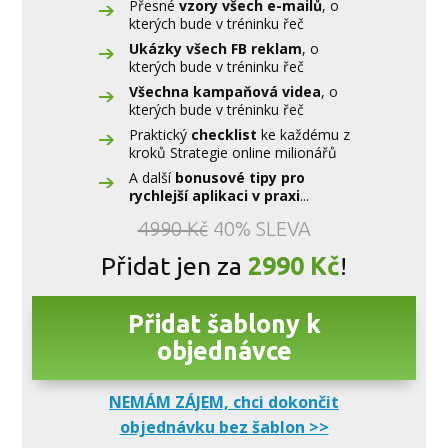
Přesné
vzory všech e-mailů
, o
kterých bude v tréninku řeč
Ukázky všech FB reklam
, o
kterých bude v tréninku řeč
Všechna kampaňová videa
, o
kterých bude v tréninku řeč
Praktický
checklist
ke každému z
kroků Strategie online milionářů
A další
bonusové tipy pro
rychlejší aplikaci v praxi
...
4990 Kč
40% SLEVA
Přidat jen za
2990 Kč
!
Přidat šablony k
objednávce
NEMÁM ZÁJEM, chci dokončit
objednávku bez šablon >>