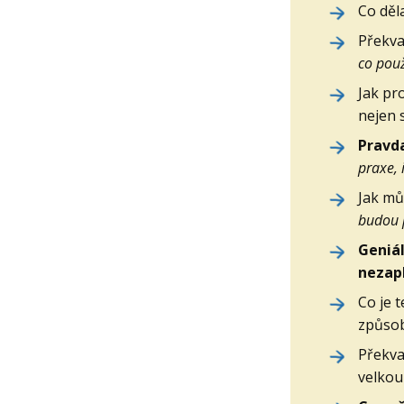
Co děl
Překva
co použ
Jak pr
nejen 
Pravda
praxe, 
Jak mů
budou p
Geniál
nezapl
Co je 
způsob
Překva
velkou