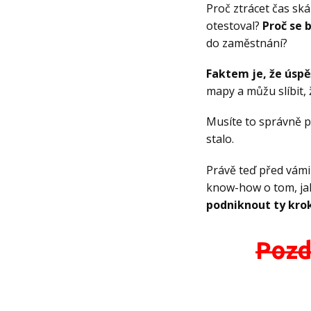
Proč ztrácet čas ská
otestoval?
Proč se 
do zaměstnání?
Faktem je, že úspě
mapy a můžu slíbit,
Musíte to správně po
stalo.
Právě teď před vámi 
know-how o tom, jak
podniknout ty kroky
Pozd