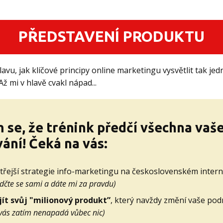
PŘEDSTAVENÍ PRODUKTU
lavu, jak klíčové principy online marketingu vysvětlit tak jed
Až mi v hlavě cvakl nápad...
 se, že trénink předčí všechna vaš
ání! Čeká na vás:
třejší strategie info-marketingu na československém inter
dčte se sami a dáte mi za pravdu)
jít svůj "milionový produkt”
, který navždy změní vaše pod
vás zatím nenapadá vůbec nic)