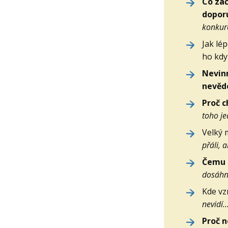
Co zač
dopor
konkur
Jak lé
ho kdy 
Nevinn
nevěd
Proč c
toho j
Velký 
přáli, a
Čemu s
dosáhn
Kde vz
nevidí…
Proč n