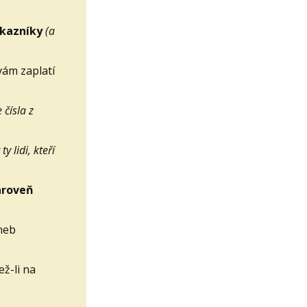
ákazníky
(a
vám zaplatí
e čísla z
ty lidi, kteří
ároveň
neb
ež-li na