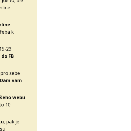
?
Jde to, ale
nline
nline
třeba k
 15-23
 do FB
 pro sebe
Dám vám
vašeho webu
to 10
tu
, pak je
ysu