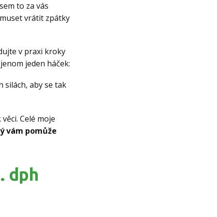
jsem to za vás
muset vrátit zpátky
dujte v praxi kroky
 jenom jeden háček:
 silách, aby se tak
 věci. Celé moje
erý vám pomůže
. dph