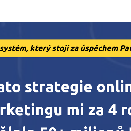
systém, který stojí za úspěchem Pavl
ato strategie onli
rketingu mi za 4 r