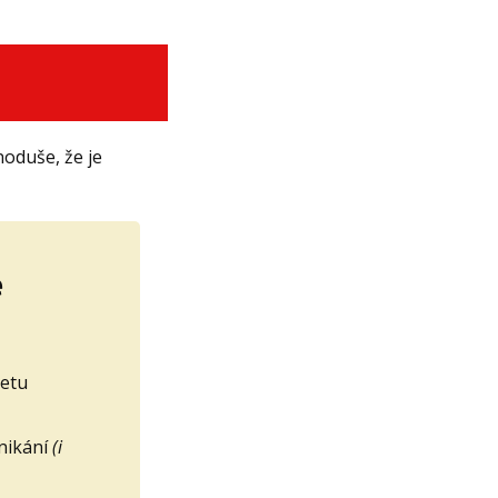
noduše, že je
e
netu
nikání
(i