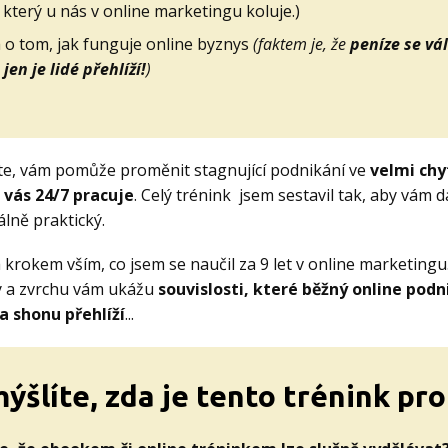
 který u nás v online marketingu koluje.)
 o tom, jak funguje online byznys
(faktem je, že
peníze se vá
jen je lidé přehlíží!
)
íte, vám pomůže proměnit stagnující podnikání ve
velmi chy
o vás 24/7 pracuje
. Celý trénink jsem sestavil tak, aby vám 
álně praktický.
 krokem vším, co jsem se naučil za 9 let v online marketingu
 a zvrchu vám ukážu
souvislosti, které běžný online podn
a shonu přehlíží
...
ýšlíte, zda je tento trénink pro