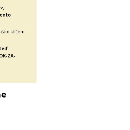
v,
tento
vaším klíčem
 teď
OK-ZA-
ne