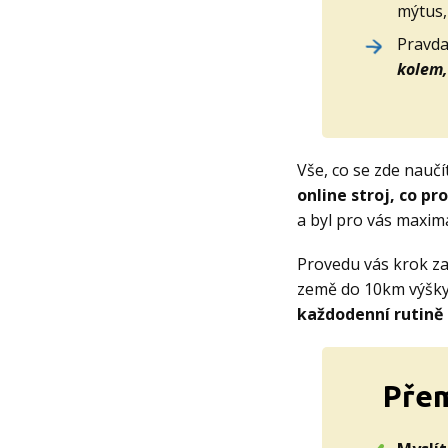
mýtus,
Pravda
kolem, 
Vše, co se zde nauč
online stroj, co pr
a byl pro vás maxim
Provedu vás krok za
země do 10km výšky
každodenní rutině 
Přem