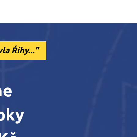
a Říhy..."
ne
oky