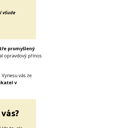
lí všude
tře promyšlený
dal opravdový přínos
. Vynesu vás ze
ikatel v
 vás?