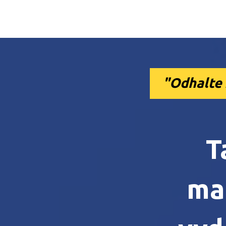
"Odhalte 
T
ma