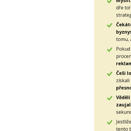
Myslít
dře to
strate
Čekáte
byzny
tomu, 
Pokud 
procen
rekla
Češi l
získali
přesn
Věděli
zaujal
sekund
Jestliž
tento 