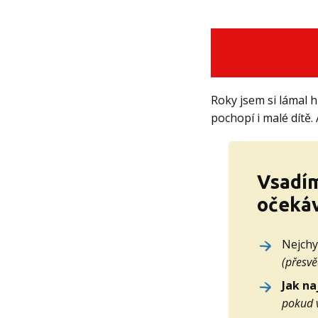
Roky jsem si lámal h
pochopí i malé dítě. 
Vsadím
očekáv
Nejchy
(přesvě
Jak na
pokud 