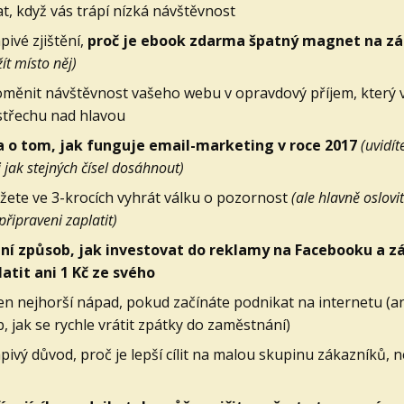
at, když vás trápí nízká návštěvnost
pivé zjištění,
proč je ebook zdarma špatný magnet na z
ít místo něj)
oměnit návštěvnost vašeho webu v opravdový příjem, který 
střechu nad hlavou
 o tom, jak funguje email-marketing v roce 2017
(uvidít
i jak stejných čísel dosáhnout)
žete ve 3-krocích vyhrát válku o pozornost
(ale hlavně oslovit 
řipraveni zaplatit)
ní způsob, jak investovat do reklamy na Facebooku a z
atit ani 1 Kč ze svého
ten nejhorší nápad, pokud začínáte podnikat na internetu (a
, jak se rychle vrátit zpátky do zaměstnání)
pivý důvod, proč je lepší cílit na malou skupinu zákazníků, n