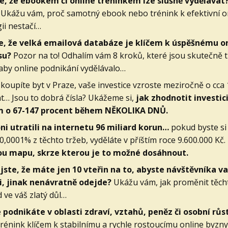
e, že ebookem či online tréninkem lze slušně vydělávat
! Ukážu vám, proč samotný ebook nebo trénink k efektivní o
gii nestačí…
, že velká emailová databáze je klíčem k úspěšnému o
su?
Pozor na to! Odhalím vám 8 kroků, které jsou skutečně 
aby online podnikání vydělávalo…
koupíte byt v Praze, vaše investice vzroste meziročně o cca
t… Jsou to dobrá čísla? Ukážeme si,
jak zhodnotit investici
m o 67-147 procent během NĚKOLIKA DNŮ.
oni utratili na internetu 96 miliard korun…
pokud byste si
 0,0001% z těchto tržeb, vyděláte v příštím roce 9.600.000 Kč.
ou mapu, skrze kterou je to možné dosáhnout.
 jste, že máte jen 10 vteřin na to, abyste návštěvníka 
i, jinak nenávratně odejde?
Ukážu vám, jak proměnit těch
 ve váš zlatý důl…
e
podnikáte v oblasti zdraví, vztahů, peněz či osobní růs
trénink klíčem k stabilnímu a rychle rostoucímu online byzn