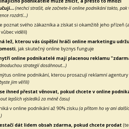
ínajícího podnikatele může zničit, a přesto to mnozí
učují…
(nechci strašit, ale začnete-li online podnikání takto, pak
ence rozdrtí…)
pe poznat svého zákazníka a získat si okamžitě jeho přízeň (
vůbec viděli)
á lež, kterou vás úspěšní hráči online marketingu udržu
omosti
, jak skutečný online byznys funguje
hytří online podnikatelé mají placenou reklamu "zdar
ednoduchou strategií dosáhnout…)
mýtus online podnikání, kterou prosazují reklamní agentury
byste jim věřili)
e ihned přestat věnovat, pokud chcete v online podniká
out lepších výsledků za méně času)
niká v online podnikání až 90% zisku
(a přitom ho vy ani dalš
)
estačí dát lidem obsah zdarma, pokud chcete prodat
(te