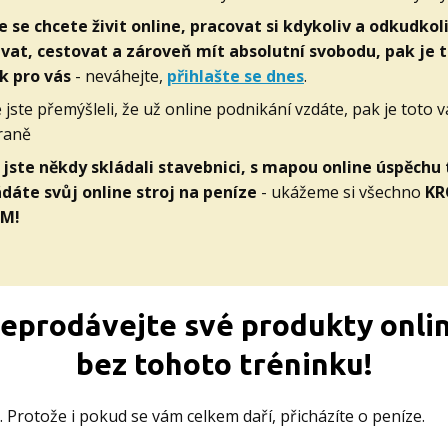
že se chcete živit online, pracovat si kdykoliv a odkudkoli
vat, cestovat a zároveň mít absolutní svobodu, pak je 
k pro vás
- neváhejte,
přihlašte se dnes
.
e jste přemýšleli, že už online podnikání vzdáte, pak je toto 
raně
jste někdy skládali stavebnici, s mapou online úspěchu
dáte svůj online stroj na peníze
- ukážeme si všechno
KR
M!
eprodávejte své produkty onli
bez tohoto tréninku!
o. Protože i pokud se vám celkem daří, přicházíte o peníze.