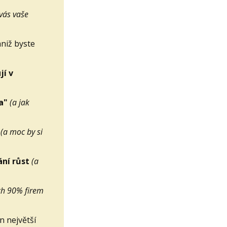
 vás vaše
aniž byste
jí v
ma"
(a jak
(a moc by si
ní růst
(a
ích 90% firem
n největší