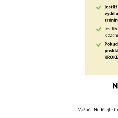
Jestli
vydělá
trénin
Jestliž
k zách
Pokud 
posklá
KROKE
N
Vážně... Nedělejte t