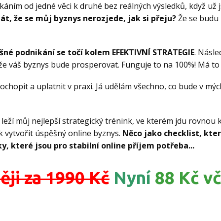
káním od jedné věci k druhé bez reálných výsledků, když už 
bát, že se můj byznys nerozjede, jak si přeju?
Že se budu 
šné podnikání se točí kolem EFEKTIVNÍ STRATEGIE
. Násle
 že váš byznys bude prosperovat. Funguje to na 100%! Má to
chopit a uplatnit v praxi. Já udělám všechno, co bude v mých
leží můj nejlepší strategický trénink, ve kterém jdu rovnou k
 vytvořit úspěšný online byznys.
Něco jako checklist, kt
, které jsou pro stabilní online příjem potřeba...
ěji za 1990 Kč
Nyní
88 Kč
vč